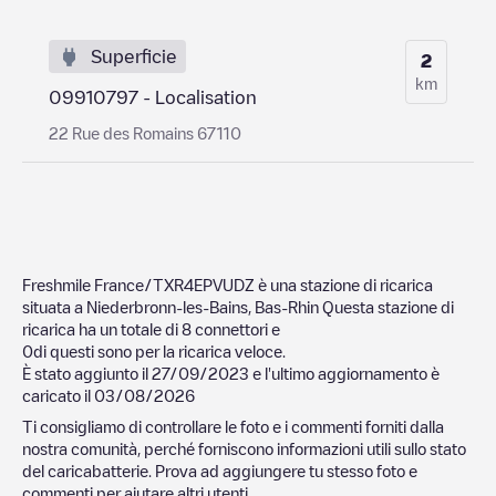
Superficie
2
km
09910797 - Localisation
22 Rue des Romains 67110
Freshmile France/TXR4EPVUDZ
è una stazione di ricarica
situata a
Niederbronn-les-Bains
,
Bas-Rhin
Questa stazione di
ricarica ha un totale di
8
connettori e
0
di questi sono per la ricarica veloce.
È stato aggiunto il
27/09/2023
e l'ultimo aggiornamento è
caricato il
03/08/2026
Ti consigliamo di controllare le foto e i commenti forniti dalla
nostra comunità, perché forniscono informazioni utili sullo stato
del caricabatterie. Prova ad aggiungere tu stesso foto e
commenti per aiutare altri utenti.