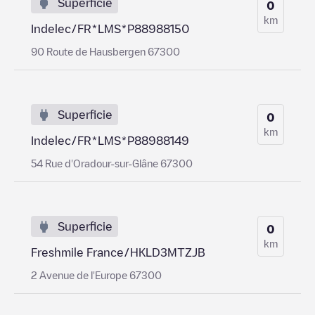
Superficie
0
km
Indelec/FR*LMS*P88988150
90 Route de Hausbergen 67300
Superficie
0
km
Indelec/FR*LMS*P88988149
54 Rue d'Oradour-sur-Glâne 67300
Superficie
0
km
Freshmile France/HKLD3MTZJB
2 Avenue de l'Europe 67300