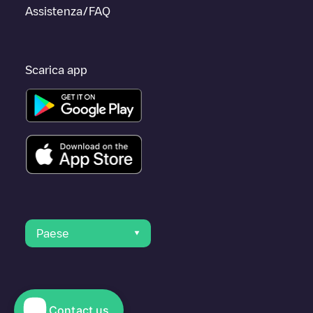
Assistenza/FAQ
Scarica app
Paese
Contact us
© 2023 Electromaps