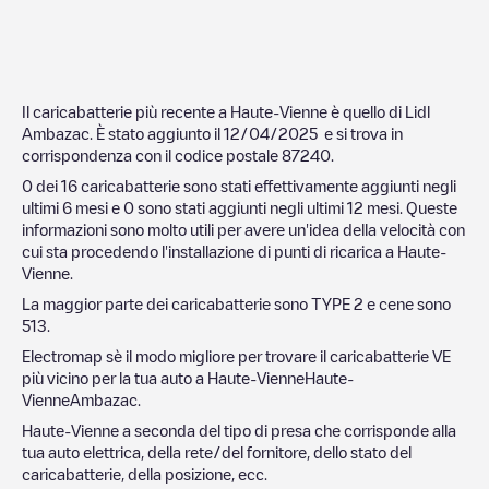
Il caricabatterie più recente a
Haute-Vienne
è quello di
Lidl
Ambazac
. È stato aggiunto il
12/04/2025
e si trova in
corrispondenza con il codice postale
87240
.
0
dei
16
caricabatterie sono stati effettivamente aggiunti negli
ultimi 6 mesi e
0
sono stati aggiunti negli ultimi 12 mesi. Queste
informazioni sono molto utili per avere un'idea della velocità con
cui sta procedendo l'installazione di punti di ricarica a
Haute-
Vienne
.
La maggior parte dei caricabatterie sono
TYPE 2
e cene sono
513
.
Electromap sè il modo migliore per trovare il caricabatterie VE
più vicino per la tua auto a
Haute-Vienne
Haute-
Vienne
Ambazac
.
Haute-Vienne
a seconda del tipo di presa che corrisponde alla
tua auto elettrica, della rete/del fornitore, dello stato del
caricabatterie, della posizione, ecc.