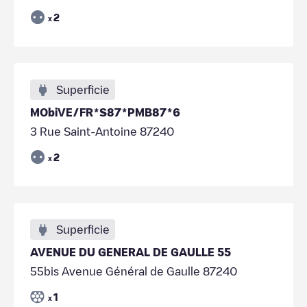
2
x
Superficie
MObiVE/FR*S87*PMB87*6
3 Rue Saint-Antoine 87240
2
x
Superficie
AVENUE DU GENERAL DE GAULLE 55
55bis Avenue Général de Gaulle 87240
1
x