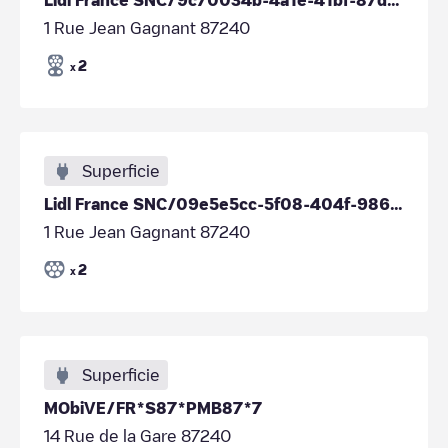
1 Rue Jean Gagnant 87240
2
x
Superficie
Lidl France SNC/09e5e5cc-5f08-404f-9866-e4d4362b9aea
1 Rue Jean Gagnant 87240
2
x
Superficie
MObiVE/FR*S87*PMB87*7
14 Rue de la Gare 87240