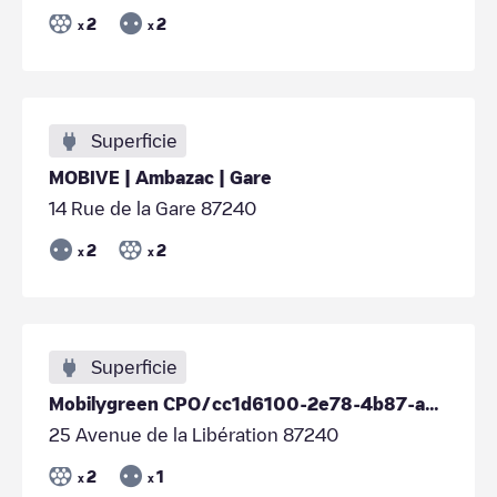
2
2
x
x
Superficie
MOBIVE | Ambazac | Gare
14 Rue de la Gare 87240
2
2
x
x
Superficie
Mobilygreen CPO/cc1d6100-2e78-4b87-ab22-c6c028ca9209
25 Avenue de la Libération 87240
2
1
x
x