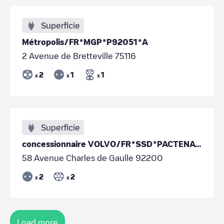
Superficie
Métropolis/FR*MGP*P92051*A
2 Avenue de Bretteville 75116
2
1
1
x
x
x
Superficie
concessionnaire VOLVO/FR*SSD*PACTENAVOLVO92200*1
58 Avenue Charles de Gaulle 92200
2
2
x
x
Load more