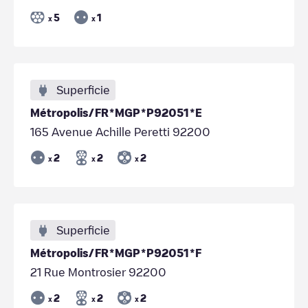
5
1
x
x
Superficie
Métropolis/FR*MGP*P92051*E
165 Avenue Achille Peretti 92200
2
2
2
x
x
x
Superficie
Métropolis/FR*MGP*P92051*F
21 Rue Montrosier 92200
2
2
2
x
x
x