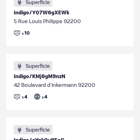
Superficie
Indigo/Y07W6gXEWk
5 Rue Louis Philippe 92200
10
x
Superficie
Indigo/KMj6gM9nzN
42 Boulevard d'Inkermann 92200
4
4
x
x
Superficie
Indigo/aYnk0y9EeG