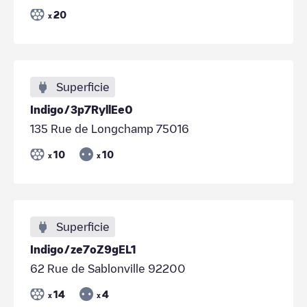
20
x
Superficie
Indigo/3p7RyllEe0
135 Rue de Longchamp 75016
10
10
x
x
Superficie
Indigo/ze7oZ9gEL1
62 Rue de Sablonville 92200
14
4
x
x