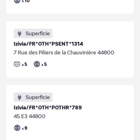
10
x
Superficie
Izivia/FR*OTH*PSENT*1314
7 Rue des Piliers de la Chauvinière 44800
5
5
x
x
Superficie
Izivia/FR*OTH*POTHR*789
45 E3 44800
9
x