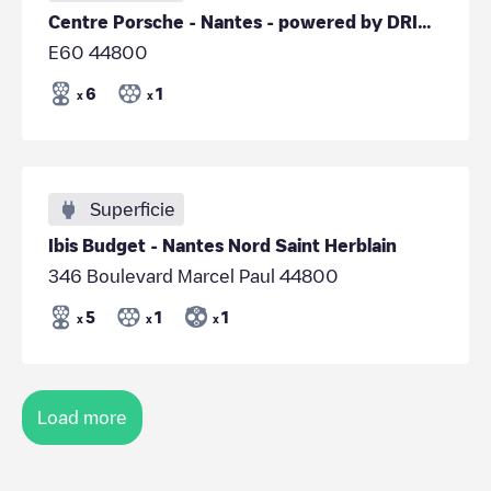
Centre Porsche - Nantes - powered by DRIVECO
E60 44800
6
1
x
x
Superficie
Ibis Budget - Nantes Nord Saint Herblain
346 Boulevard Marcel Paul 44800
5
1
1
x
x
x
Load more