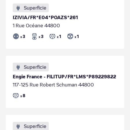
Superficie
IZIVIA/FR*E04*POAZS*261
1 Rue Océane 44800
3
3
1
1
x
x
x
x
Superficie
Engie France - FILITUP/FR*LMS*P89229822
117-125 Rue Robert Schuman 44800
8
x
Superficie