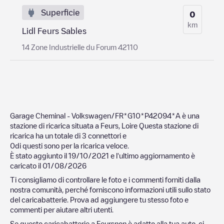
Superficie
0
km
Lidl Feurs Sables
14 Zone Industrielle du Forum 42110
Garage Cheminal - Volkswagen/FR*G10*P42094*A
è una
stazione di ricarica situata a
Feurs
,
Loire
Questa stazione di
ricarica ha un totale di
3
connettori e
0
di questi sono per la ricarica veloce.
È stato aggiunto il
19/10/2021
e l'ultimo aggiornamento è
caricato il
01/08/2026
Ti consigliamo di controllare le foto e i commenti forniti dalla
nostra comunità, perché forniscono informazioni utili sullo stato
del caricabatterie. Prova ad aggiungere tu stesso foto e
commenti per aiutare altri utenti.
Se questo caricabatterie a
Feurs
non è adatto alla tua auto, ci