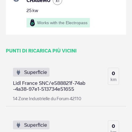
CHAdeMO
x
1
25
kw
Works with the Electropass
PUNTI DI RICARICA PIÙ VICINI
Superficie
0
km
Lidl France SNC/e588821f-74ab
-4a38-97e1-513734e51655
14 Zone Industrielle du Forum 42110
Superficie
0
km