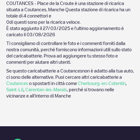
COUTANCES - Place de la Croute
è una stazione di ricarica
situata a
Coutances
,
Manche
Questa stazione di ricarica ha un
totale di
4
connettori e
0
di questi sono per la ricarica veloce.
È stato aggiunto il
27/03/2025
e l'ultimo aggiornamento è
caricato il
03/08/2026
Ti consigliamo di controllare le foto e i commenti forniti dalla
nostra comunità, perché forniscono informazioni utili sullo stato
del caricabatterie. Prova ad aggiungere tu stesso foto e
commenti per aiutare altri utenti.
Se questo caricabatterie a
Coutances
non è adatto alla tua auto,
ci sono delle alternative. Puoi cercare altri caricabatterie a
Coutances
o spostarti in città come
Cherbourg-en-Cotentin
,
Saint-Lô
,
Carentan-les-Marais
, perché si trovano nelle
vicinanze e all'interno di
Manche