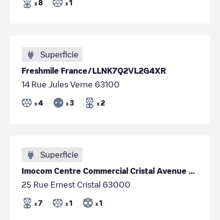
8
1
x
x
Superficie
Freshmile France/LLNK7Q2VL2G4XR
14 Rue Jules Verne 63100
4
3
2
x
x
x
Superficie
Imocom Centre Commercial Cristal Avenue Clermont Ferrand
25 Rue Ernest Cristal 63000
7
1
1
x
x
x