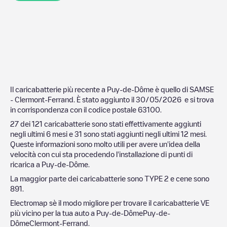
Il caricabatterie più recente a
Puy-de-Dôme
è quello di
SAMSE
- Clermont-Ferrand
. È stato aggiunto il
30/05/2026
e si trova
in corrispondenza con il codice postale
63100
.
27
dei
121
caricabatterie sono stati effettivamente aggiunti
negli ultimi 6 mesi e
31
sono stati aggiunti negli ultimi 12 mesi.
Queste informazioni sono molto utili per avere un'idea della
velocità con cui sta procedendo l'installazione di punti di
ricarica a
Puy-de-Dôme
.
La maggior parte dei caricabatterie sono
TYPE 2
e cene sono
891
.
Electromap sè il modo migliore per trovare il caricabatterie VE
più vicino per la tua auto a
Puy-de-Dôme
Puy-de-
Dôme
Clermont-Ferrand
.