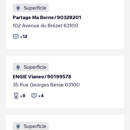
Superficie
Partage Ma Borne/90328201
102 Avenue du Brézet 63100
12
x
Superficie
ENGIE Vianeo/90199578
35 Rue Georges Besse 63100
8
4
x
x
Superficie