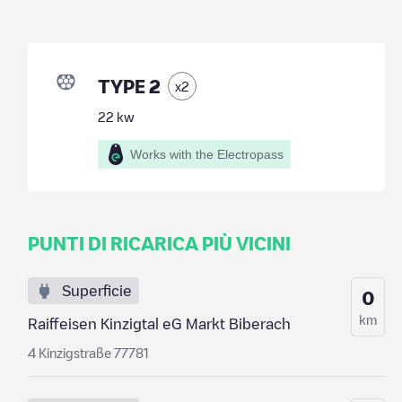
TYPE 2
x
2
22
kw
Works with the Electropass
PUNTI DI RICARICA PIÙ VICINI
Superficie
0
km
Raiffeisen Kinzigtal eG Markt Biberach
4 Kinzigstraße 77781