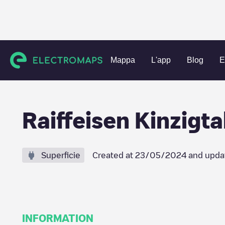
Charging stations
Germania
Freiburg
Biberach
Raiff
Mappa
L'app
Blog
E
Raiffeisen Kinzigt
Superficie
Created at
23/05/2024
and upda
INFORMATION