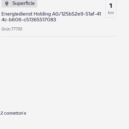
Superficie
1
km
Energiedienst Holding AG/125b52e9-51af-41
4c-b606-c51365517083
Grün 77781
i
2
connettori e