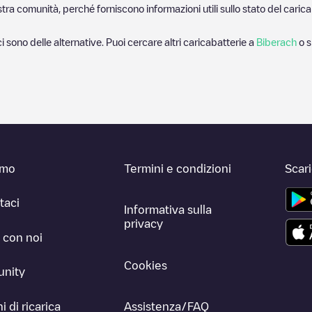
nostra comunità, perché forniscono informazioni utili sullo stato del ca
ci sono delle alternative. Puoi cercare altri caricabatterie a
Biberach
o s
amo
Termini e condizioni
Scar
taci
Informativa sulla
privacy
 con noi
Cookies
nity
i di ricarica
Assistenza/FAQ