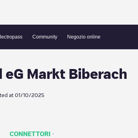
eisen Kinzigtal eG Markt Biberach
lectropass
Community
Negozio online
al eG Markt Biberach
ted at
01/10/2025
·
CONNETTORI