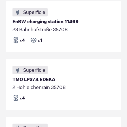
Superficie
EnBW charging station 11469
23 Bahnhofstraße 35708
4
1
x
x
Superficie
TMO LP3/4 EDEKA
2 Hohleichenrain 35708
4
x