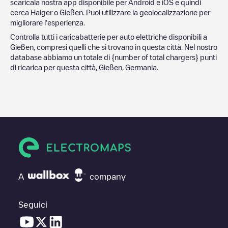
scaricala nostra app disponibile per Android e iOS e quindi
cerca
Haiger
o
Gießen
. Puoi utilizzare la geolocalizzazione per
migliorare l'esperienza.
Controlla tutti i caricabatterie per auto elettriche disponibili a
Gießen
, compresi quelli che si trovano in questa città. Nel nostro
database abbiamo un totale di
{number of total chargers} punti
di ricarica per questa città,
Gießen
,
Germania
.
A
company
Seguici