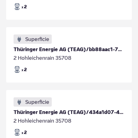
2
x
Superficie
Thüringer Energie AG (TEAG)/bb88aac1-7e79-4875-935a-215ded61d376
2 Hohleichenrain 35708
2
x
Superficie
Thüringer Energie AG (TEAG)/434a1d07-49e5-4fc9-b66c-99fc90dd7cb7
2 Hohleichenrain 35708
2
x