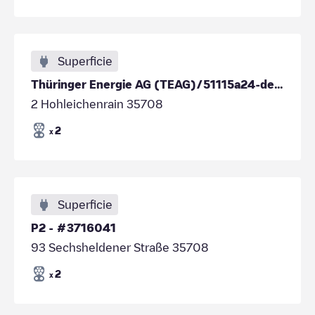
Superficie
Thüringer Energie AG (TEAG)/51115a24-de97-4993-ad59-e4e584a74748
2 Hohleichenrain 35708
2
x
Superficie
P2 - #3716041
93 Sechsheldener Straße 35708
2
x