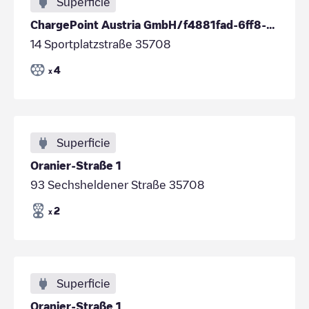
Superficie
ChargePoint Austria GmbH/f4881fad-6ff8-4a53-bae8-2f33f6fdb763
14 Sportplatzstraße 35708
4
x
Superficie
Oranier-Straße 1
93 Sechsheldener Straße 35708
2
x
Superficie
Oranier-Straße 1