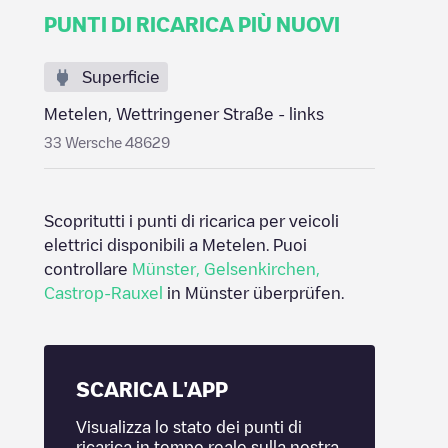
PUNTI DI RICARICA PIÙ NUOVI
Superficie
Metelen, Wettringener Straße - links
33 Wersche 48629
Scopritutti i punti di ricarica per veicoli
elettrici disponibili a
Metelen
. Puoi
controllare
Münster
,
Gelsenkirchen
,
Castrop-Rauxel
in
Münster
überprüfen.
SCARICA L'APP
Visualizza lo stato dei punti di
ricarica in tempo reale sulla nostra