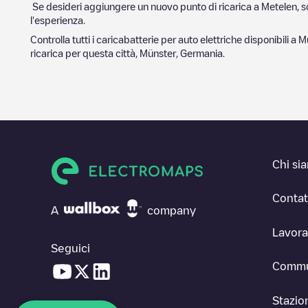
Se desideri aggiungere un nuovo punto di ricarica a
Metelen
, 
l'esperienza.
Controlla tutti i caricabatterie per auto elettriche disponibili a
M
ricarica per questa città,
Münster
,
Germania
.
Chi si
Contat
A
company
Lavora
Seguici
Commu
Stazion