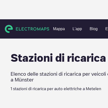
Charging stations
Germania
Münster
Metelen
Mappa
L'app
Blog
E
Stazioni di ricarica
Elenco delle stazioni di ricarica per veicoli 
a
Münster
1
stazioni di ricarica per auto elettriche a
Metelen