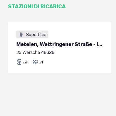
STAZIONI DI RICARICA
Superficie
Metelen, Wettringener Straße - links
33 Wersche 48629
2
1
x
x