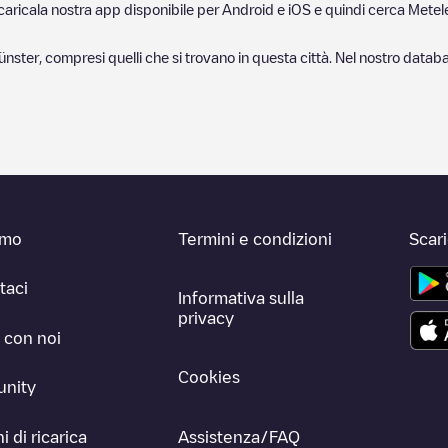
scaricala nostra app disponibile per Android e iOS e quindi cerca
Metel
ünster
, compresi quelli che si trovano in questa città. Nel nostro data
amo
Termini e condizioni
Scar
taci
Informativa sulla
privacy
 con noi
Cookies
nity
i di ricarica
Assistenza/FAQ