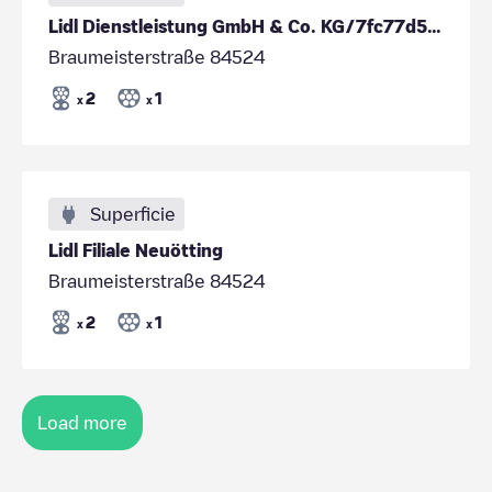
Lidl Dienstleistung GmbH & Co. KG/7fc77d5c-2290-4fe3-ba1c-cab8303fcc04
Braumeisterstraße 84524
2
1
x
x
Superficie
Lidl Filiale Neuötting
Braumeisterstraße 84524
2
1
x
x
Load more