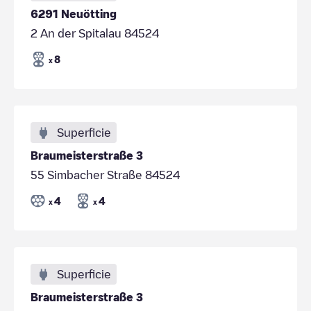
6291 Neuötting
2 An der Spitalau 84524
8
x
Superficie
Braumeisterstraße 3
55 Simbacher Straße 84524
4
4
x
x
Superficie
Braumeisterstraße 3