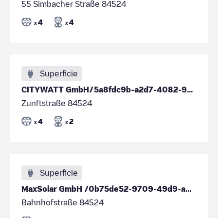
55 Simbacher Straße 84524
4
4
x
x
Superficie
CITYWATT GmbH/5a8fdc9b-a2d7-4082-9011-bba89a53a485
Zunftstraße 84524
4
2
x
x
Superficie
MaxSolar GmbH /0b75de52-9709-49d9-a864-44f69f3d6bda
Bahnhofstraße 84524