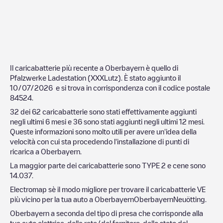
Il caricabatterie più recente a
Oberbayern
è quello di
Pfalzwerke Ladestation (XXXLutz)
. È stato aggiunto il
10/07/2026
e si trova in corrispondenza con il codice postale
84524
.
32
dei
62
caricabatterie sono stati effettivamente aggiunti
negli ultimi 6 mesi e
36
sono stati aggiunti negli ultimi 12 mesi.
Queste informazioni sono molto utili per avere un'idea della
velocità con cui sta procedendo l'installazione di punti di
ricarica a
Oberbayern
.
La maggior parte dei caricabatterie sono
TYPE 2
e cene sono
14.037
.
Electromap sè il modo migliore per trovare il caricabatterie VE
più vicino per la tua auto a
Oberbayern
Oberbayern
Neuötting
.
Oberbayern
a seconda del tipo di presa che corrisponde alla
tua auto elettrica, della rete/del fornitore, dello stato del