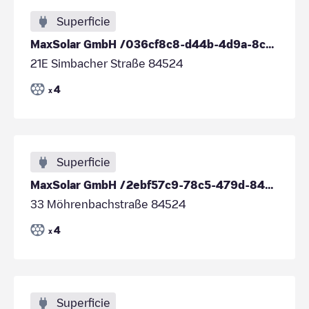
Superficie
MaxSolar GmbH /036cf8c8-d44b-4d9a-8cca-f8db2a79034d
21E Simbacher Straße 84524
4
x
Superficie
MaxSolar GmbH /2ebf57c9-78c5-479d-8488-fc62a662f1ab
33 Möhrenbachstraße 84524
4
x
Superficie