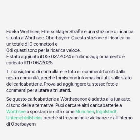
Edeka Wörthsee, Etterschlager Straße
è una stazione di ricarica
situata a
Wörthsee
,
Oberbayern
Questa stazione di ricarica ha
un totale di
0
connettori e
0
di questi sono per la ricarica veloce.
È stato aggiunto il
05/02/2024
e l'ultimo aggiornamento è
caricato il
11/06/2025
Ti consigliamo di controllare le foto e i commenti forniti dalla
nostra comunità, perché forniscono informazioni utili sullo stato
del caricabatterie. Prova ad aggiungere tu stesso foto e
commenti per aiutare altri utenti.
Se questo caricabatterie a
Wörthsee
non è adatto alla tua auto,
ci sono delle alternative. Puoi cercare altri caricabatterie a
Wörthsee
o spostarti in città come
München
,
Ingolstadt
,
Unterschleißheim
, perché si trovano nelle vicinanze e all'interno
di
Oberbayern