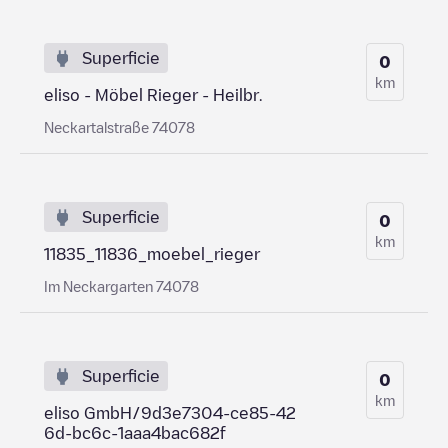
Superficie
0
km
eliso - Möbel Rieger - Heilbr.
Neckartalstraße 74078
Superficie
0
km
11835_11836_moebel_rieger
Im Neckargarten 74078
Superficie
0
km
eliso GmbH/9d3e7304-ce85-42
6d-bc6c-1aaa4bac682f