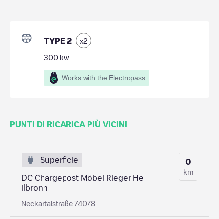
TYPE 2
x
2
300
kw
Works with the Electropass
PUNTI DI RICARICA PIÙ VICINI
Superficie
0
km
DC Chargepost Möbel Rieger He
ilbronn
Neckartalstraße 74078