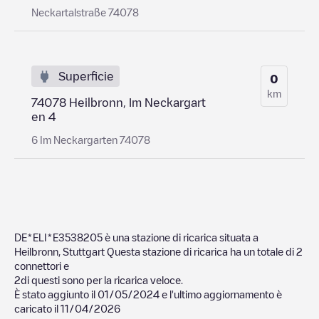
Neckartalstraße 74078
Superficie
0
km
74078 Heilbronn, Im Neckargart
en 4
6 Im Neckargarten 74078
DE*ELI*E3538205
è una stazione di ricarica situata a
Heilbronn
,
Stuttgart
Questa stazione di ricarica ha un totale di
2
connettori e
2
di questi sono per la ricarica veloce.
È stato aggiunto il
01/05/2024
e l'ultimo aggiornamento è
caricato il
11/04/2026