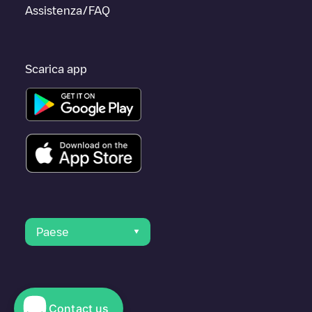
Assistenza/FAQ
Scarica app
Paese
Contact us
© 2023 Electromaps