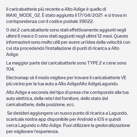
Il caricabatterie più recente a
Alto Adige
è quello di
MAXI_MODE_02
. È stato aggiunto il
17/04/2021
e si trova in
corrispondenza con il codice postale
39022
.
0
dei
2
caricabatterie sono stati effettivamente aggiunti negli
ultimi 6 mesi e
0
sono stati aggiunti negli ultimi 12 mesi. Queste
informazioni sono molto utili per avere un'idea della velocità con
cui sta procedendo l'installazione di punti di ricarica a
Alto
Adige
.
La maggior parte dei caricabatterie sono
TYPE 2
e cene sono
104
.
Electromap sè il modo migliore per trovare il caricabatterie VE
più vicino per la tua auto a
Alto Adige
Alto Adige
Lagundo
.
Alto Adige
a seconda del tipo di presa che corrisponde alla tua
auto elettrica, della rete/del fornitore, dello stato del
caricabatterie, della posizione, ecc.
Se desideri aggiungere un nuovo punto di ricarica a
Lagundo
,
scaricala nostra app disponibile per Android e iOS e quindi
cerca
Lagundo
o
Alto Adige
. Puoi utilizzare la geolocalizzazione
per migliorare l'esperienza.