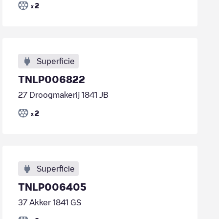
2
x
Superficie
TNLP006822
27 Droogmakerij 1841 JB
2
x
Superficie
TNLP006405
37 Akker 1841 GS