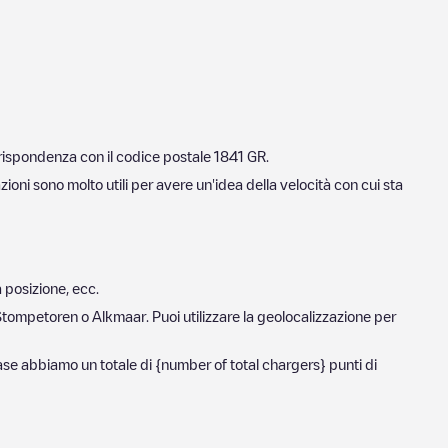
rrispondenza con il codice postale
1841 GR
.
zioni sono molto utili per avere un'idea della velocità con cui sta
a posizione, ecc.
Stompetoren
o
Alkmaar
. Puoi utilizzare la geolocalizzazione per
base abbiamo un totale di
{number of total chargers} punti di