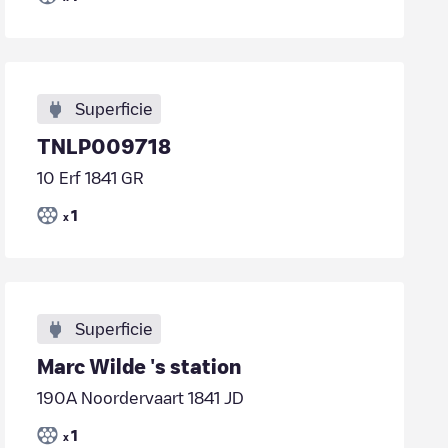
Superficie
TNLP009718
10 Erf 1841 GR
1
x
Superficie
Marc Wilde 's station
190A Noordervaart 1841 JD
1
x