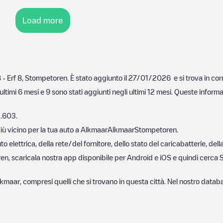
Load more
 Erf 8, Stompetoren
. È stato aggiunto il
27/01/2026
e si trova in co
ultimi 6 mesi e
9
sono stati aggiunti negli ultimi 12 mesi. Queste informa
.603
.
iù vicino per la tua auto a
Alkmaar
Alkmaar
Stompetoren
.
 elettrica, della rete/del fornitore, dello stato del caricabatterie, dell
ren
, scaricala nostra app disponibile per Android e iOS e quindi cerca
lkmaar
, compresi quelli che si trovano in questa città. Nel nostro data