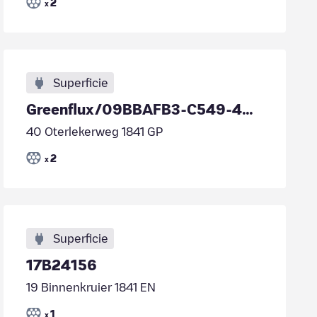
2
x
Superficie
Greenflux/09BBAFB3-C549-4030-953E-95462E4FCFB7
40 Oterlekerweg 1841 GP
2
x
Superficie
17B24156
19 Binnenkruier 1841 EN
1
x