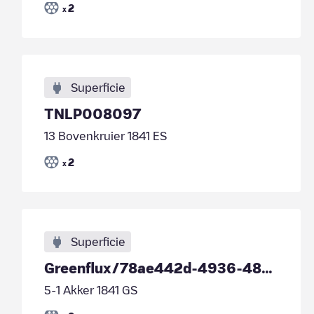
2
x
Superficie
TNLP008097
13 Bovenkruier 1841 ES
2
x
Superficie
Greenflux/78ae442d-4936-485f-8c6a-e179f7ba18ed
5-1 Akker 1841 GS