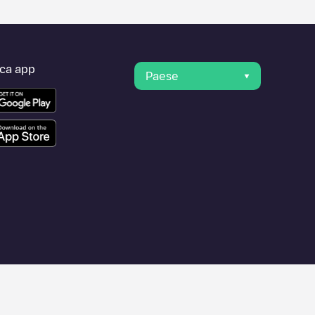
ica app
Paese