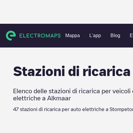
Charging stations
Paesi Bassi
Alkmaar
Stompetoren
Mappa
L'app
Blog
E
Stazioni di ricarica
Elenco delle stazioni di ricarica per veicoli 
elettriche a
Alkmaar
47
stazioni di ricarica per auto elettriche a
Stompeto