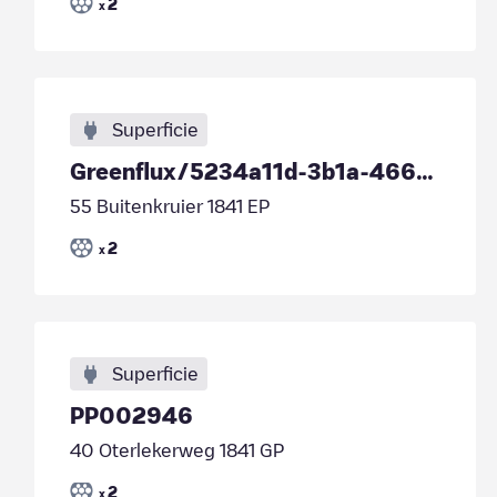
2
x
Superficie
Greenflux/5234a11d-3b1a-4661-a3f6-7fcfa351a26c
55 Buitenkruier 1841 EP
2
x
Superficie
PP002946
40 Oterlekerweg 1841 GP
2
x