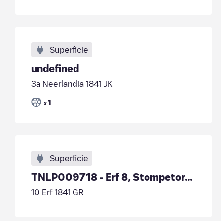
Superficie
undefined
3a Neerlandia 1841 JK
1
x
Superficie
TNLP009718 - Erf 8, Stompetoren
10 Erf 1841 GR