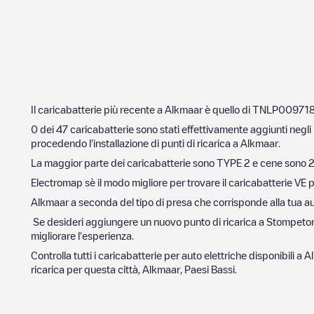
Il caricabatterie più recente a
Alkmaar
è quello di
TNLP009718 -
0
dei
47
caricabatterie sono stati effettivamente aggiunti negli 
procedendo l'installazione di punti di ricarica a
Alkmaar
.
La maggior parte dei caricabatterie sono
TYPE 2
e cene sono
2
Electromap sè il modo migliore per trovare il caricabatterie VE p
Alkmaar
a seconda del tipo di presa che corrisponde alla tua auto
Se desideri aggiungere un nuovo punto di ricarica a
Stompeto
migliorare l'esperienza.
Controlla tutti i caricabatterie per auto elettriche disponibili a
A
ricarica per questa città,
Alkmaar
,
Paesi Bassi
.