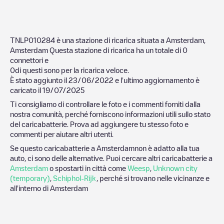
TNLP010284
è una stazione di ricarica situata a
Amsterdam
,
Amsterdam
Questa stazione di ricarica ha un totale di
0
connettori e
0
di questi sono per la ricarica veloce.
È stato aggiunto il
23/06/2022
e l'ultimo aggiornamento è
caricato il
19/07/2025
Ti consigliamo di controllare le foto e i commenti forniti dalla
nostra comunità, perché forniscono informazioni utili sullo stato
del caricabatterie. Prova ad aggiungere tu stesso foto e
commenti per aiutare altri utenti.
Se questo caricabatterie a
Amsterdam
non è adatto alla tua
auto, ci sono delle alternative. Puoi cercare altri caricabatterie a
Amsterdam
o spostarti in città come
Weesp
,
Unknown city
(temporary)
,
Schiphol-Rijk
, perché si trovano nelle vicinanze e
all'interno di
Amsterdam