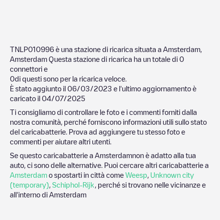
TNLP010996
è una stazione di ricarica situata a
Amsterdam
,
Amsterdam
Questa stazione di ricarica ha un totale di
0
connettori e
0
di questi sono per la ricarica veloce.
È stato aggiunto il
06/03/2023
e l'ultimo aggiornamento è
caricato il
04/07/2025
Ti consigliamo di controllare le foto e i commenti forniti dalla
nostra comunità, perché forniscono informazioni utili sullo stato
del caricabatterie. Prova ad aggiungere tu stesso foto e
commenti per aiutare altri utenti.
Se questo caricabatterie a
Amsterdam
non è adatto alla tua
auto, ci sono delle alternative. Puoi cercare altri caricabatterie a
Amsterdam
o spostarti in città come
Weesp
,
Unknown city
(temporary)
,
Schiphol-Rijk
, perché si trovano nelle vicinanze e
all'interno di
Amsterdam