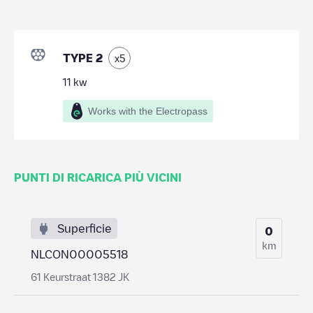
TYPE 2
x
5
11
kw
Works with the Electropass
PUNTI DI RICARICA PIÙ VICINI
Superficie
0
km
NLCON00005518
61 Keurstraat 1382 JK