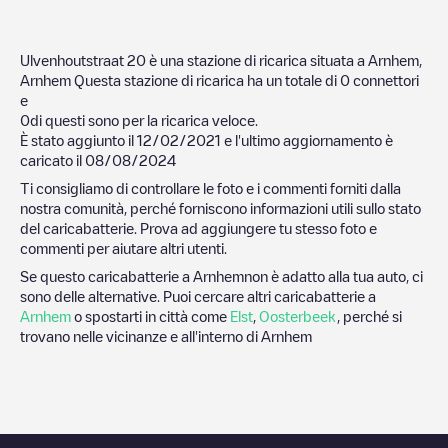
Ulvenhoutstraat 20
è una stazione di ricarica situata a
Arnhem
,
Arnhem
Questa stazione di ricarica ha un totale di
0
connettori
e
0
di questi sono per la ricarica veloce.
È stato aggiunto il
12/02/2021
e l'ultimo aggiornamento è
caricato il
08/08/2024
Ti consigliamo di controllare le foto e i commenti forniti dalla
nostra comunità, perché forniscono informazioni utili sullo stato
del caricabatterie. Prova ad aggiungere tu stesso foto e
commenti per aiutare altri utenti.
Se questo caricabatterie a
Arnhem
non è adatto alla tua auto, ci
sono delle alternative. Puoi cercare altri caricabatterie a
Arnhem
o spostarti in città come
Elst
,
Oosterbeek
, perché si
trovano nelle vicinanze e all'interno di
Arnhem