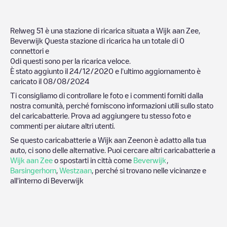
Relweg 51
è una stazione di ricarica situata a
Wijk aan Zee
,
Beverwijk
Questa stazione di ricarica ha un totale di
0
connettori e
0
di questi sono per la ricarica veloce.
È stato aggiunto il
24/12/2020
e l'ultimo aggiornamento è
caricato il
08/08/2024
Ti consigliamo di controllare le foto e i commenti forniti dalla
nostra comunità, perché forniscono informazioni utili sullo stato
del caricabatterie. Prova ad aggiungere tu stesso foto e
commenti per aiutare altri utenti.
Se questo caricabatterie a
Wijk aan Zee
non è adatto alla tua
auto, ci sono delle alternative. Puoi cercare altri caricabatterie a
Wijk aan Zee
o spostarti in città come
Beverwijk
,
Barsingerhorn
,
Westzaan
, perché si trovano nelle vicinanze e
all'interno di
Beverwijk