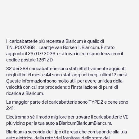
Il caricabatterie più recente a
Blaricum
è quello di
TNLP007368 - Laantje van Borsen 1, Blaricum
. È stato
aggiunto il
23/07/2026
e si trova in corrispondenza con il
codice postale
1261 ZD
.
32
dei
288
caricabatterie sono stati effettivamente aggiunti
negli ultimi 6 mesi e
44
sono stati aggiunti negli ultimi 12 mesi.
Queste informazioni sono molto utili per avere un'idea della
velocità con cui sta procedendo l'installazione di punti di
ricarica a
Blaricum
.
La maggior parte dei caricabatterie sono
TYPE 2
e cene sono
241
.
Electromap sè il modo migliore per trovare il caricabatterie VE
più vicino per la tua auto a
Blaricum
Blaricum
Blaricum
.
Blaricum
a seconda del tipo di presa che corrisponde alla tua
auto elettrica, della rete/del fornitore, dello stato del