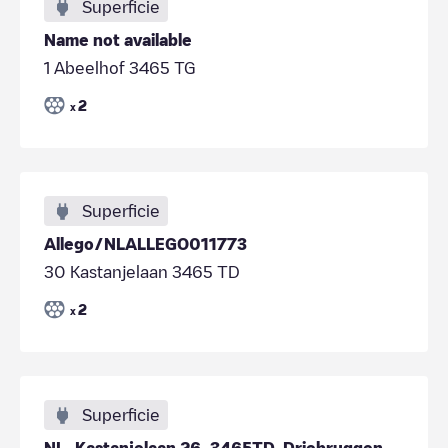
Superficie
Name not available
1 Abeelhof 3465 TG
2
x
Superficie
Allego/NLALLEGO011773
30 Kastanjelaan 3465 TD
2
x
Superficie
NL, Kastanjelaan 26, 3465TD, Driebruggen