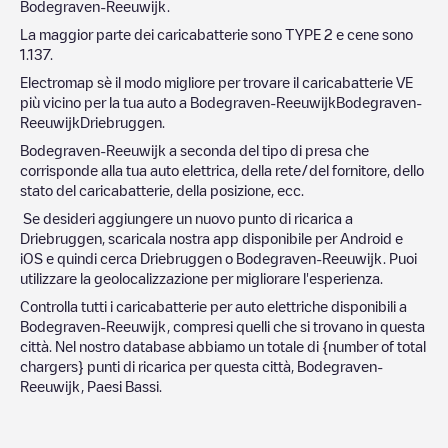
Bodegraven-Reeuwijk
.
La maggior parte dei caricabatterie sono
TYPE 2
e cene sono
1.137
.
Electromap sè il modo migliore per trovare il caricabatterie VE
più vicino per la tua auto a
Bodegraven-Reeuwijk
Bodegraven-
Reeuwijk
Driebruggen
.
Bodegraven-Reeuwijk
a seconda del tipo di presa che
corrisponde alla tua auto elettrica, della rete/del fornitore, dello
stato del caricabatterie, della posizione, ecc.
Se desideri aggiungere un nuovo punto di ricarica a
Driebruggen
, scaricala nostra app disponibile per Android e
iOS e quindi cerca
Driebruggen
o
Bodegraven-Reeuwijk
. Puoi
utilizzare la geolocalizzazione per migliorare l'esperienza.
Controlla tutti i caricabatterie per auto elettriche disponibili a
Bodegraven-Reeuwijk
, compresi quelli che si trovano in questa
città. Nel nostro database abbiamo un totale di
{number of total
chargers} punti di ricarica per questa città,
Bodegraven-
Reeuwijk
,
Paesi Bassi
.