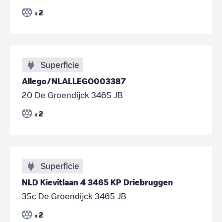
2
x
Superficie
Allego/NLALLEGO003387
20 De Groendijck 3465 JB
2
x
Superficie
NLD Kievitlaan 4 3465 KP Driebruggen
35c De Groendijck 3465 JB
2
x