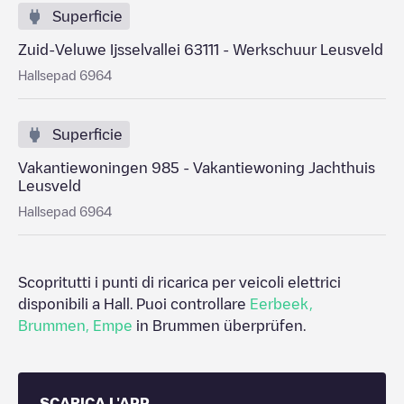
Superficie
Zuid-Veluwe Ijsselvallei 63111 - Werkschuur Leusveld
Hallsepad 6964
Superficie
Vakantiewoningen 985 - Vakantiewoning Jachthuis
Leusveld
Hallsepad 6964
Scopritutti i punti di ricarica per veicoli elettrici
disponibili a
Hall
. Puoi controllare
Eerbeek
,
Brummen
,
Empe
in
Brummen
überprüfen.
SCARICA L'APP