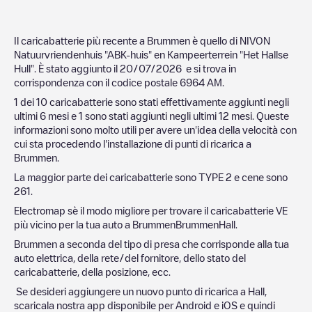
Il caricabatterie più recente a
Brummen
è quello di
NIVON
Natuurvriendenhuis "ABK-huis" en Kampeerterrein "Het Hallse
Hull"
. È stato aggiunto il
20/07/2026
e si trova in
corrispondenza con il codice postale
6964 AM
.
1
dei
10
caricabatterie sono stati effettivamente aggiunti negli
ultimi 6 mesi e
1
sono stati aggiunti negli ultimi 12 mesi. Queste
informazioni sono molto utili per avere un'idea della velocità con
cui sta procedendo l'installazione di punti di ricarica a
Brummen
.
La maggior parte dei caricabatterie sono
TYPE 2
e cene sono
261
.
Electromap sè il modo migliore per trovare il caricabatterie VE
più vicino per la tua auto a
Brummen
Brummen
Hall
.
Brummen
a seconda del tipo di presa che corrisponde alla tua
auto elettrica, della rete/del fornitore, dello stato del
caricabatterie, della posizione, ecc.
Se desideri aggiungere un nuovo punto di ricarica a
Hall
,
scaricala nostra app disponibile per Android e iOS e quindi