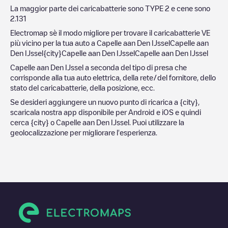
La maggior parte dei caricabatterie sono
TYPE 2
e cene sono
2.131
Electromap sè il modo migliore per trovare il caricabatterie VE
più vicino per la tua auto a
Capelle aan Den IJssel
Capelle aan
Den IJssel
{city}
Capelle aan Den IJssel
Capelle aan Den IJssel
Capelle aan Den IJssel
a seconda del tipo di presa che
corrisponde alla tua auto elettrica, della rete/del fornitore, dello
stato del caricabatterie, della posizione, ecc.
Se desideri aggiungere un nuovo punto di ricarica a
{city}
,
scaricala nostra app disponibile per Android e iOS e quindi
cerca
{city}
o
Capelle aan Den IJssel
. Puoi utilizzare la
geolocalizzazione per migliorare l'esperienza.