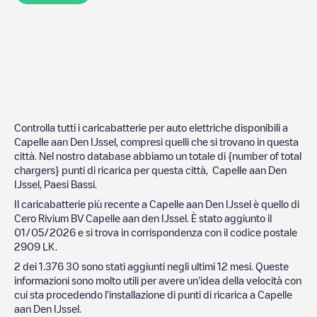
Controlla tutti i caricabatterie per auto elettriche disponibili a
Capelle aan Den IJssel
, compresi quelli che si trovano in questa
città. Nel nostro database abbiamo un totale di {number of total
chargers} punti di ricarica per questa città,
Capelle aan Den
IJssel
,
Paesi Bassi
.
Il caricabatterie più recente a
Capelle aan Den IJssel
è quello di
Cero Rivium BV Capelle aan den IJssel
. È stato aggiunto il
01/05/2026
e si trova in corrispondenza con il codice postale
2909 LK
.
2
dei
1.376
30
sono stati aggiunti negli ultimi 12 mesi. Queste
informazioni sono molto utili per avere un'idea della velocità con
cui sta procedendo l'installazione di punti di ricarica a
Capelle
aan Den IJssel
.