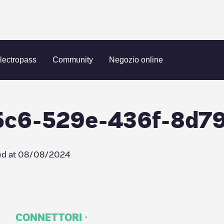
Greenflux/09e045c6-529e-436f-8d79-6121b467b53a
lectropass
Community
Negozio online
5c6-529e-436f-8d7
ed at
08/08/2024
·
CONNETTORI