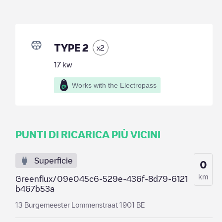
TYPE 2
x
2
17
kw
Works with the Electropass
PUNTI DI RICARICA PIÙ VICINI
Superficie
0
km
Greenflux/09e045c6-529e-436f-8d79-6121
b467b53a
13 Burgemeester Lommenstraat 1901 BE