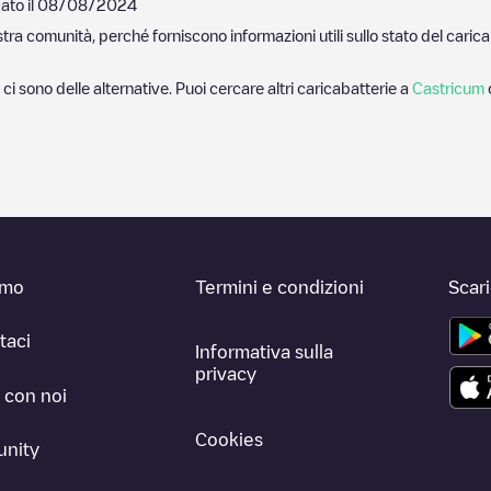
ato il
08/08/2024
nostra comunità, perché forniscono informazioni utili sullo stato del ca
 ci sono delle alternative. Puoi cercare altri caricabatterie a
Castricum
amo
Termini e condizioni
Scar
taci
Informativa sulla
privacy
 con noi
Cookies
nity