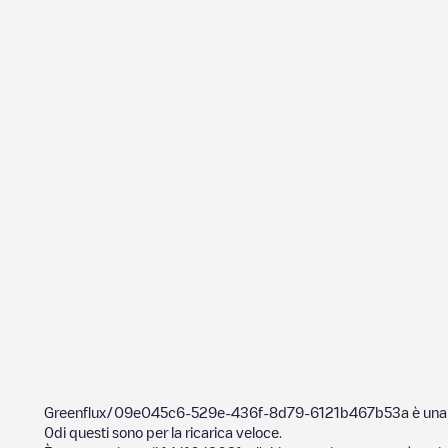
Greenflux/09e045c6-529e-436f-8d79-6121b467b53a
è una 
0
di questi sono per la ricarica veloce.