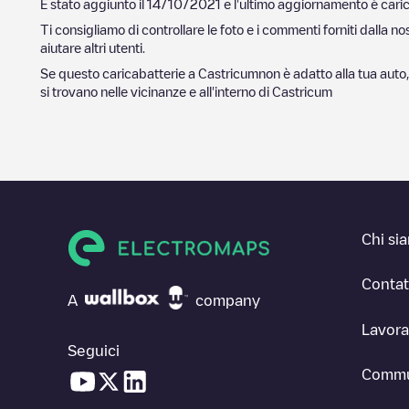
È stato aggiunto il
14/10/2021
e l'ultimo aggiornamento è caric
Ti consigliamo di controllare le foto e i commenti forniti dalla 
aiutare altri utenti.
Se questo caricabatterie a
Castricum
non è adatto alla tua auto,
si trovano nelle vicinanze e all'interno di
Castricum
Chi si
Contat
A
company
Lavora
Seguici
Commu