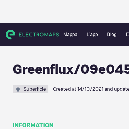
Charging stations
Paesi Bassi
Castricum
Castricum
Mappa
L'app
Blog
E
Greenflux/09e04
Superficie
Created at
14/10/2021
and updat
INFORMATION