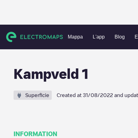
Charging stations
Paesi Bassi
Delft
Delft
Kampveld 1
Mappa
L'app
Blog
E
Kampveld 1
Superficie
Created at
31/08/2022
and updat
INFORMATION