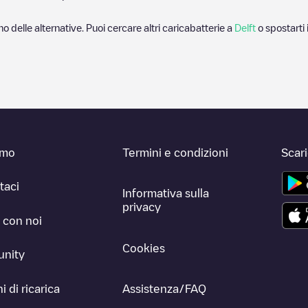
no delle alternative. Puoi cercare altri caricabatterie a
Delft
o spostarti
amo
Termini e condizioni
Scar
taci
Informativa sulla
privacy
 con noi
Cookies
nity
i di ricarica
Assistenza/FAQ