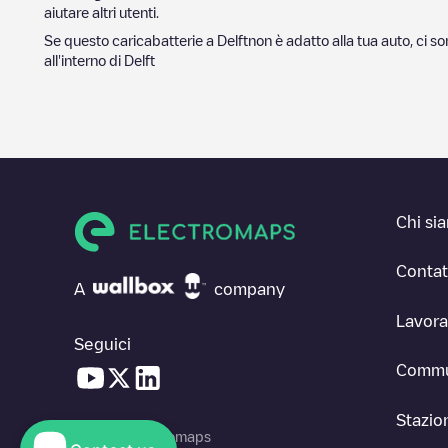
aiutare altri utenti.
Se questo caricabatterie a
Delft
non è adatto alla tua auto, ci so
all'interno di
Delft
Chi si
Contat
A
company
Lavora
Seguici
Commu
Stazion
© 2026 Electromaps