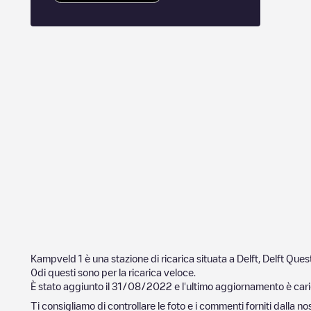
Kampveld 1
è una stazione di ricarica situata a
Delft
,
Delft
Questa
0
di questi sono per la ricarica veloce.
È stato aggiunto il
31/08/2022
e l'ultimo aggiornamento è cari
Ti consigliamo di controllare le foto e i commenti forniti dalla 