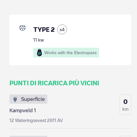
TYPE 2
x
4
11
kw
Works with the Electropass
PUNTI DI RICARICA PIÙ VICINI
Superficie
0
km
Kampveld 1
12 Wateringsevest 2611 AV