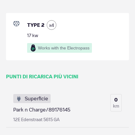
TYPE 2
x
4
17
kw
Works with the Electropass
PUNTI DI RICARICA PIÙ VICINI
Superficie
0
km
Park n Charge/89176145
12E Edenstraat 5615 GA