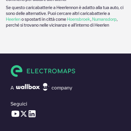
Se questo caricabatterie a
Heerlen
non è adatto alla tua auto, ci
sono delle alternative. Puoi cercare altri caricabatterie a
Heerlen
o spostarti in città come
Hoensbroek
,
Numansdorp
,
perché si trovano nelle vicinanze e all'interno di
Heerlen
A
company
Seguici