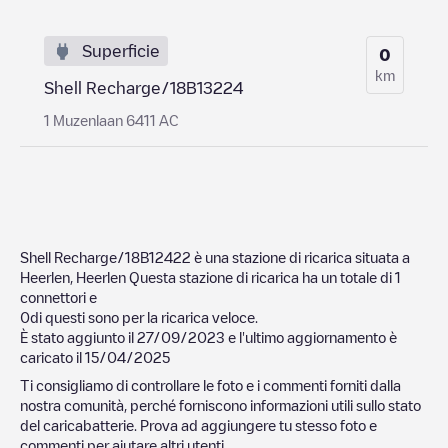
Superficie
0
km
Shell Recharge/18B13224
1 Muzenlaan 6411 AC
Shell Recharge/18B12422
è una stazione di ricarica situata a
Heerlen
,
Heerlen
Questa stazione di ricarica ha un totale di
1
connettori e
0
di questi sono per la ricarica veloce.
È stato aggiunto il
27/09/2023
e l'ultimo aggiornamento è
caricato il
15/04/2025
Ti consigliamo di controllare le foto e i commenti forniti dalla
nostra comunità, perché forniscono informazioni utili sullo stato
del caricabatterie. Prova ad aggiungere tu stesso foto e
commenti per aiutare altri utenti.