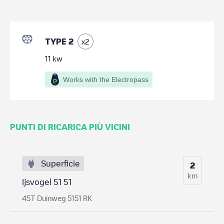
TYPE 2
x
2
11
kw
Works with the Electropass
PUNTI DI RICARICA PIÙ VICINI
Superficie
2
km
Ijsvogel 51 51
45T Duinweg 5151 RK