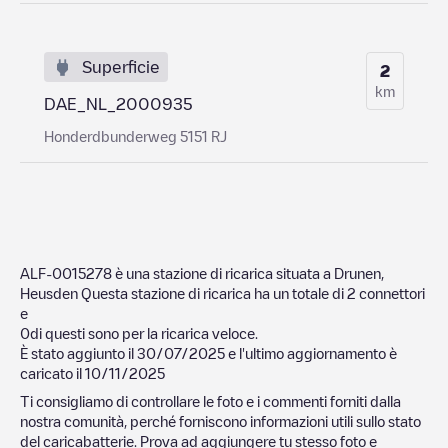
Superficie
2
km
DAE_NL_2000935
Honderdbunderweg 5151 RJ
ALF-0015278
è una stazione di ricarica situata a
Drunen
,
Heusden
Questa stazione di ricarica ha un totale di
2
connettori
e
0
di questi sono per la ricarica veloce.
È stato aggiunto il
30/07/2025
e l'ultimo aggiornamento è
caricato il
10/11/2025
Ti consigliamo di controllare le foto e i commenti forniti dalla
nostra comunità, perché forniscono informazioni utili sullo stato
del caricabatterie. Prova ad aggiungere tu stesso foto e