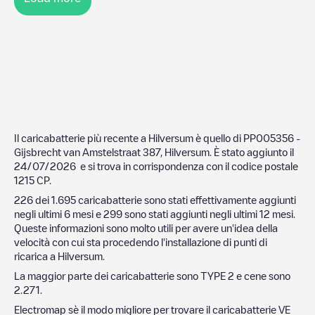
Il caricabatterie più recente a
Hilversum
è quello di
PP005356 -
Gijsbrecht van Amstelstraat 387, Hilversum
. È stato aggiunto il
24/07/2026
e si trova in corrispondenza con il codice postale
1215 CP
.
226
dei
1.695
caricabatterie sono stati effettivamente aggiunti
negli ultimi 6 mesi e
299
sono stati aggiunti negli ultimi 12 mesi.
Queste informazioni sono molto utili per avere un'idea della
velocità con cui sta procedendo l'installazione di punti di
ricarica a
Hilversum
.
La maggior parte dei caricabatterie sono
TYPE 2
e cene sono
2.271
.
Electromap sè il modo migliore per trovare il caricabatterie VE