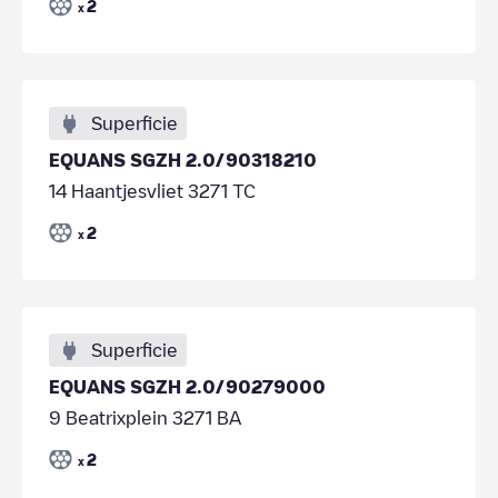
2
x
Superficie
EQUANS SGZH 2.0/90318210
14 Haantjesvliet 3271 TC
2
x
Superficie
EQUANS SGZH 2.0/90279000
9 Beatrixplein 3271 BA
2
x