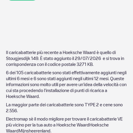
Il caricabatterie più recente a
Hoeksche Waard
è quello di
Stougjesdijk 149
. È stato aggiunto il
29/07/2026
e si trova in
corrispondenza con il codice postale
3271 KB
.
6
dei
105
caricabatterie sono stati effettivamente aggiunti negli
ultimi 6 mesi e
6
sono stati aggiunti negli ultimi 12 mesi. Queste
informazioni sono molto utili per avere un'idea della velocità con
cui sta procedendo l'installazione di punti di ricarica a
Hoeksche Waard
.
La maggior parte dei caricabatterie sono
TYPE 2
e cene sono
2.556
.
Electromap sè il modo migliore per trovare il caricabatterie VE
più vicino per la tua auto a
Hoeksche Waard
Hoeksche
Waard
Mijnsheerenland
.