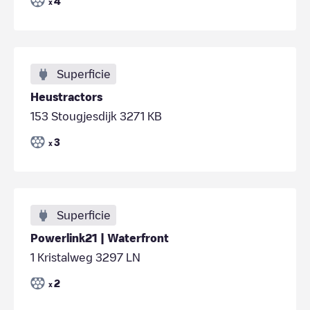
4
x
Superficie
Heustractors
153 Stougjesdijk 3271 KB
3
x
Superficie
Powerlink21 | Waterfront
1 Kristalweg 3297 LN
2
x