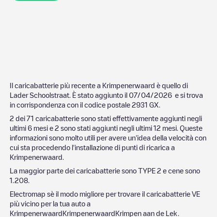
Il caricabatterie più recente a
Krimpenerwaard
è quello di
Lader Schoolstraat
. È stato aggiunto il
07/04/2026
e si trova
in corrispondenza con il codice postale
2931 GX
.
2
dei
71
caricabatterie sono stati effettivamente aggiunti negli
ultimi 6 mesi e
2
sono stati aggiunti negli ultimi 12 mesi. Queste
informazioni sono molto utili per avere un'idea della velocità con
cui sta procedendo l'installazione di punti di ricarica a
Krimpenerwaard
.
La maggior parte dei caricabatterie sono
TYPE 2
e cene sono
1.208
.
Electromap sè il modo migliore per trovare il caricabatterie VE
più vicino per la tua auto a
Krimpenerwaard
Krimpenerwaard
Krimpen aan de Lek
.