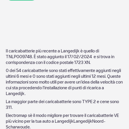
Il caricabatterie più recente a
Langedijk
è quello di
TNLP009748
. È stato aggiunto il
17/02/2024
e si trova in
corrispondenza con il codice postale
1723 XN
.
0
dei
54
caricabatterie sono stati effettivamente aggiunti negli
ultimi 6 mesi e
0
sono stati aggiunti negli ultimi 12 mesi. Queste
informazioni sono molto utili per avere un'idea della velocità con
cui sta procedendo l'installazione di punti di ricarica a
Langedijk
.
La maggior parte dei caricabatterie sono
TYPE 2
e cene sono
311
.
Electromap sè il modo migliore per trovare il caricabatterie VE
più vicino per la tua auto a
Langedijk
Langedijk
Noord-
Scharwoude
.