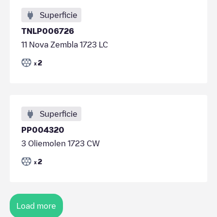
Superficie
TNLP006726
11 Nova Zembla 1723 LC
2
x
Superficie
PP004320
3 Oliemolen 1723 CW
2
x
Load more