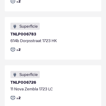
2
x
Superficie
TNLP006783
614b Dorpsstraat 1723 HK
2
x
Superficie
TNLP006726
11 Nova Zembla 1723 LC
2
x