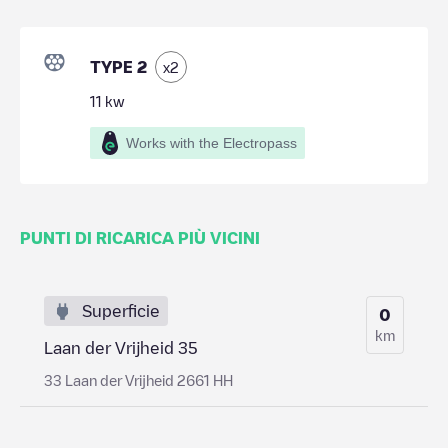
TYPE 2
x
2
11
kw
Works with the Electropass
PUNTI DI RICARICA PIÙ VICINI
Superficie
0
km
Laan der Vrijheid 35
33 Laan der Vrijheid 2661 HH