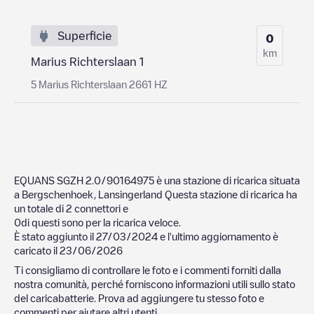
Superficie
0
km
Marius Richterslaan 1
5 Marius Richterslaan 2661 HZ
EQUANS SGZH 2.0/90164975
è una stazione di ricarica situata
a
Bergschenhoek
,
Lansingerland
Questa stazione di ricarica ha
un totale di
2
connettori e
0
di questi sono per la ricarica veloce.
È stato aggiunto il
27/03/2024
e l'ultimo aggiornamento è
caricato il
23/06/2026
Ti consigliamo di controllare le foto e i commenti forniti dalla
nostra comunità, perché forniscono informazioni utili sullo stato
del caricabatterie. Prova ad aggiungere tu stesso foto e
commenti per aiutare altri utenti.