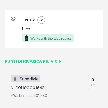
TYPE 2
x
2
11
kw
Works with the Electropass
PUNTI DI RICARICA PIÙ VICINI
Superficie
0
km
NLCON00001642
7 Wallenstraat 6019 BC