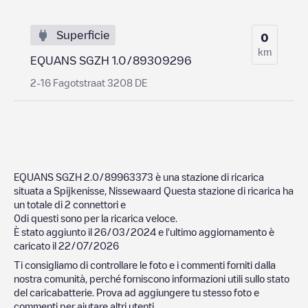
Superficie
0
km
EQUANS SGZH 1.0/89309296
2-16 Fagotstraat 3208 DE
EQUANS SGZH 2.0/89963373
è una stazione di ricarica
situata a
Spijkenisse
,
Nissewaard
Questa stazione di ricarica ha
un totale di
2
connettori e
0
di questi sono per la ricarica veloce.
È stato aggiunto il
26/03/2024
e l'ultimo aggiornamento è
caricato il
22/07/2026
Ti consigliamo di controllare le foto e i commenti forniti dalla
nostra comunità, perché forniscono informazioni utili sullo stato
del caricabatterie. Prova ad aggiungere tu stesso foto e
commenti per aiutare altri utenti.