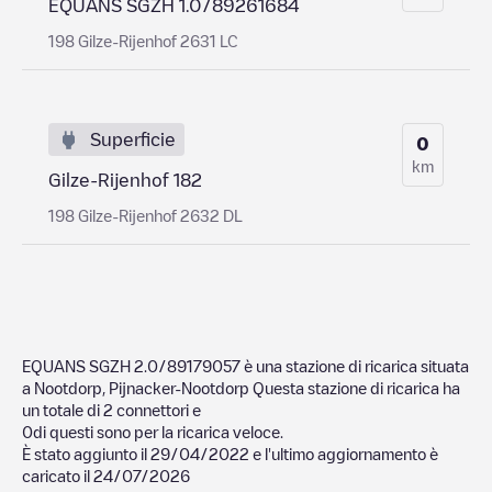
EQUANS SGZH 1.0/89261684
198 Gilze-Rijenhof 2631 LC
Superficie
0
km
Gilze-Rijenhof 182
198 Gilze-Rijenhof 2632 DL
EQUANS SGZH 2.0/89179057
è una stazione di ricarica situata
a
Nootdorp
,
Pijnacker-Nootdorp
Questa stazione di ricarica ha
un totale di
2
connettori e
0
di questi sono per la ricarica veloce.
È stato aggiunto il
29/04/2022
e l'ultimo aggiornamento è
caricato il
24/07/2026