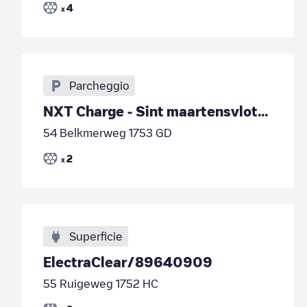
4
x
Parcheggio
NXT Charge - Sint maartensvlotburg - Eb & Vloed - AC
54 Belkmerweg 1753 GD
2
x
Superficie
ElectraClear/89640909
55 Ruigeweg 1752 HC