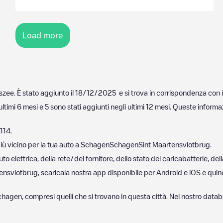
Load more
szee
. È stato aggiunto il
18/12/2025
e si trova in corrispondenza con 
ultimi 6 mesi e
5
sono stati aggiunti negli ultimi 12 mesi. Queste informaz
.114
.
iù vicino per la tua auto a
Schagen
Schagen
Sint Maartensvlotbrug
.
 elettrica, della rete/del fornitore, dello stato del caricabatterie, dell
tensvlotbrug
, scaricala nostra app disponibile per Android e iOS e qui
chagen
, compresi quelli che si trovano in questa città. Nel nostro dat