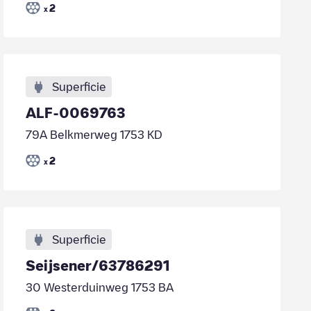
2
x
Superficie
ALF-0069763
79A Belkmerweg 1753 KD
2
x
Superficie
Seijsener/63786291
30 Westerduinweg 1753 BA