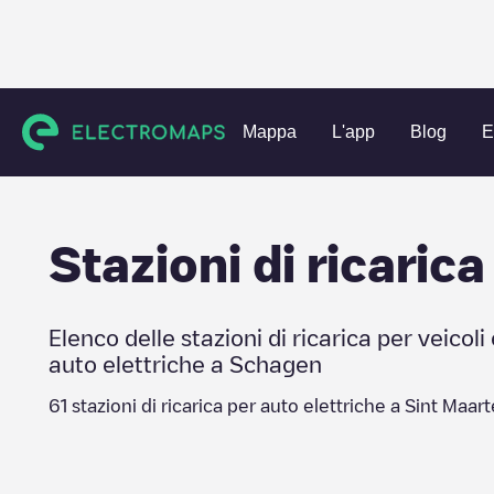
Charging stations
Paesi Bassi
Schagen
Sint Maartensv
Mappa
L'app
Blog
E
Stazioni di ricarica
Elenco delle stazioni di ricarica per veicoli 
auto elettriche a
Schagen
61
stazioni di ricarica per auto elettriche a
Sint Maar