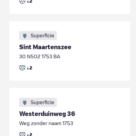
2
x
Superficie
Sint Maartenszee
30 N502 1753 BA
2
x
Superficie
Westerduinweg 36
Weg zonder naam 1753
2
x