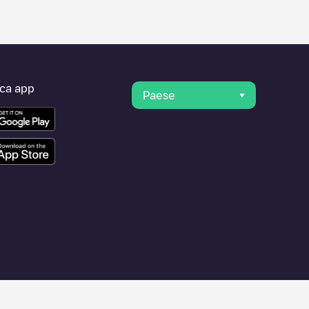
ica app
Paese