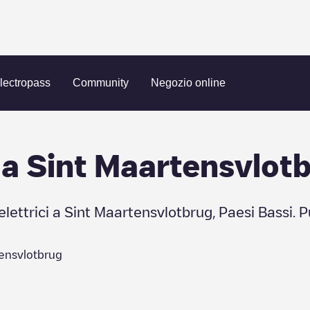
lotbrug
lectropass
Community
Negozio online
 a
Sint Maartensvlot
elettrici a
Sint Maartensvlotbrug
,
Paesi Bassi
. 
tensvlotbrug