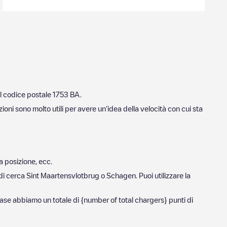
il codice postale
1753 BA
.
ioni sono molto utili per avere un'idea della velocità con cui sta
a posizione, ecc.
ndi cerca
Sint Maartensvlotbrug
o
Schagen
. Puoi utilizzare la
abase abbiamo un totale di
{number of total chargers} punti di