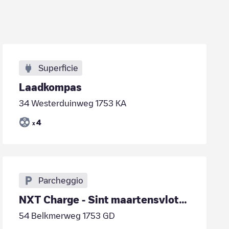
Superficie
Laadkompas
34 Westerduinweg 1753 KA
4
x
Parcheggio
NXT Charge - Sint maartensvlotburg - Eb & Vloed - AC
54 Belkmerweg 1753 GD