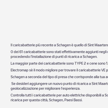
Il caricabatterie più recente a
Schagen
è quello di
Sint Maarten
0
dei
61
caricabatterie sono stati effettivamente aggiunti negli 
procedendo l'installazione di punti di ricarica a
Schagen
.
La maggior parte dei caricabatterie sono
TYPE 2
e cene sono
1
Electromap sè il modo migliore per trovare il caricabatterie VE p
Schagen
a seconda del tipo di presa che corrisponde alla tua auto
Se desideri aggiungere un nuovo punto di ricarica a
Sint Maar
geolocalizzazione per migliorare l'esperienza.
Controlla tutti i caricabatterie per auto elettriche disponibili a
S
ricarica per questa città,
Schagen
,
Paesi Bassi
.