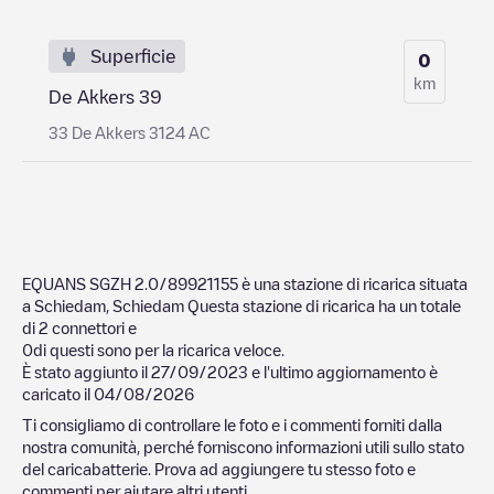
Superficie
0
km
De Akkers 39
33 De Akkers 3124 AC
EQUANS SGZH 2.0/89921155
è una stazione di ricarica situata
a
Schiedam
,
Schiedam
Questa stazione di ricarica ha un totale
di
2
connettori e
0
di questi sono per la ricarica veloce.
È stato aggiunto il
27/09/2023
e l'ultimo aggiornamento è
caricato il
04/08/2026
Ti consigliamo di controllare le foto e i commenti forniti dalla
nostra comunità, perché forniscono informazioni utili sullo stato
del caricabatterie. Prova ad aggiungere tu stesso foto e
commenti per aiutare altri utenti.