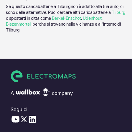
Se questo caricabatterie a
Tilburg
non è adatto alla tua auto, ci
sono delle alternative. Puoi cercare altri caricabatterie a
Tilburg
o spostarti in città come
Berkel-Enschot
,
Udenhout
,
Biezenmortel
, perché si trovano nelle vicinanze e all'interno di
Tilburg
A
company
Seguici