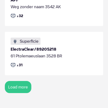
Weg zonder naam 3542 AK
32
x
Superficie
ElectraClear/89205218
61 Ptolemaeuslaan 3528 BR
31
x
Load more