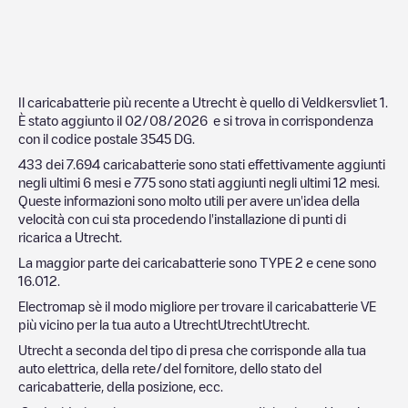
Il caricabatterie più recente a
Utrecht
è quello di
Veldkersvliet 1
.
È stato aggiunto il
02/08/2026
e si trova in corrispondenza
con il codice postale
3545 DG
.
433
dei
7.694
caricabatterie sono stati effettivamente aggiunti
negli ultimi 6 mesi e
775
sono stati aggiunti negli ultimi 12 mesi.
Queste informazioni sono molto utili per avere un'idea della
velocità con cui sta procedendo l'installazione di punti di
ricarica a
Utrecht
.
La maggior parte dei caricabatterie sono
TYPE 2
e cene sono
16.012
.
Electromap sè il modo migliore per trovare il caricabatterie VE
più vicino per la tua auto a
Utrecht
Utrecht
Utrecht
.
Utrecht
a seconda del tipo di presa che corrisponde alla tua
auto elettrica, della rete/del fornitore, dello stato del
caricabatterie, della posizione, ecc.