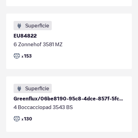
Superficie
EU84822
6 Zonnehof 3581 MZ
153
x
Superficie
Greenflux/06be8190-95c8-4dce-857f-5fc851638958
4 Boccacciopad 3543 BS
130
x