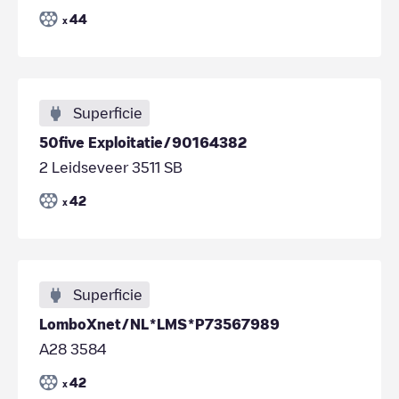
44
x
Superficie
50five Exploitatie/90164382
2 Leidseveer 3511 SB
42
x
Superficie
LomboXnet/NL*LMS*P73567989
A28 3584
42
x