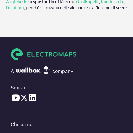
Aagtekerke
o spostarti in città come
Oostkapelle
,
Koudekerke
,
Domburg
, perché si trovano nelle vicinanze e all'interno di
Veere
A
company
Seguici
Chi siamo