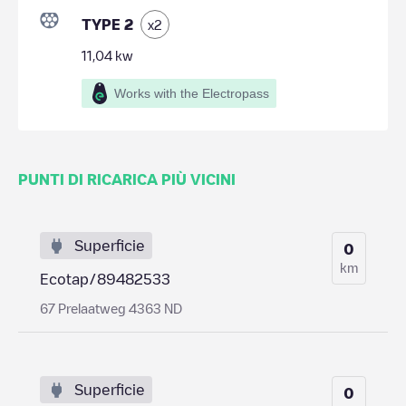
TYPE 2
x
2
11,04
kw
Works with the Electropass
PUNTI DI RICARICA PIÙ VICINI
Superficie
0
km
Ecotap/89482533
67 Prelaatweg 4363 ND
Superficie
0