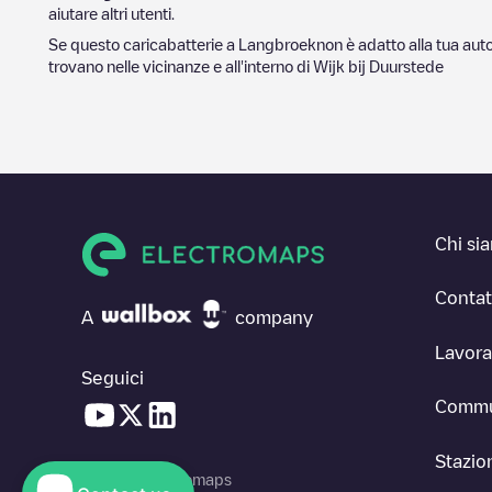
aiutare altri utenti.
Se questo caricabatterie a
Langbroek
non è adatto alla tua auto
trovano nelle vicinanze e all'interno di
Wijk bij Duurstede
Chi si
Contat
A
company
Lavora
Seguici
Commu
Stazion
© 2026 Electromaps