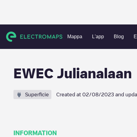
Charging stations
Paesi Bassi
Wijk bij Duurstede
Lang
Mappa
L'app
Blog
E
EWEC Julianalaan
Superficie
Created at
02/08/2023
and upda
INFORMATION