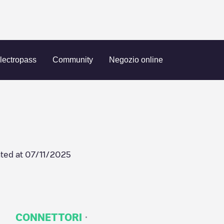
broek
EWEC Julianalaan
lectropass
Community
Negozio online
ted at
07/11/2025
·
CONNETTORI