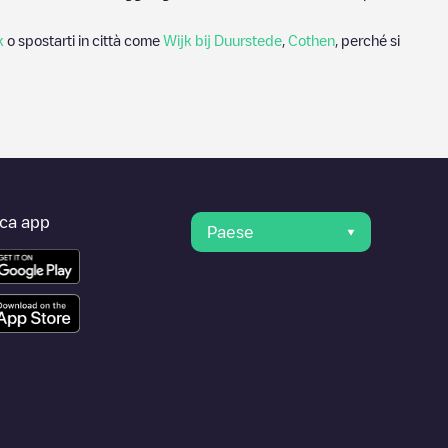
k
o spostarti in città come
Wijk bij Duurstede
,
Cothen
, perché si
ica app
Paese