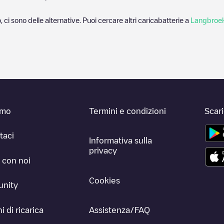
, ci sono delle alternative. Puoi cercare altri caricabatterie a
Langbroe
amo
Termini e condizioni
Scar
taci
Informativa sulla
privacy
 con noi
Cookies
nity
i di ricarica
Assistenza/FAQ