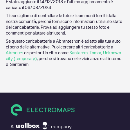
È stato aggiunto il
14/12/2018
e l'ultimo aggiornamento è
caricato il
06/08/2024
Ti consigliamo di controllare le foto e i commenti forniti dalla
nostra comunità, perché forniscono informazioni utili sullo stato
del caricabatterie. Prova ad aggiungere tu stesso foto e
commenti per aiutare altri utenti.
Se questo caricabatterie a
Abrantes
non è adatto alla tua auto,
ci sono delle alternative. Puoi cercare altri caricabatterie a
Abrantes
o spostarti in città come
Santarém
,
Tomar
,
Unknown
city (temporary)
, perché si trovano nelle vicinanze e all'interno
di
Santarém
A
company