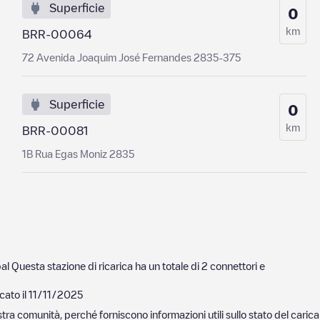
Superficie
0
km
BRR-00064
72 Avenida Joaquim José Fernandes 2835-375
Superficie
0
km
BRR-00081
1B Rua Egas Moniz 2835
al
Questa stazione di ricarica ha un totale di
2
connettori e
cato il
11/11/2025
nostra comunità, perché forniscono informazioni utili sullo stato del ca