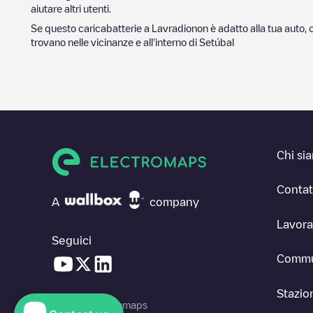
aiutare altri utenti.
Se questo caricabatterie a
Lavradio
non è adatto alla tua auto, 
trovano nelle vicinanze e all'interno di
Setúbal
Chi si
Contat
A
company
Lavora
Seguici
Commu
Stazion
© 2026 Electromaps