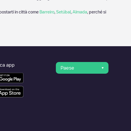
postarti in città come
Barreiro
,
Setúbal
,
Almada
, perché si
ica app
Paese