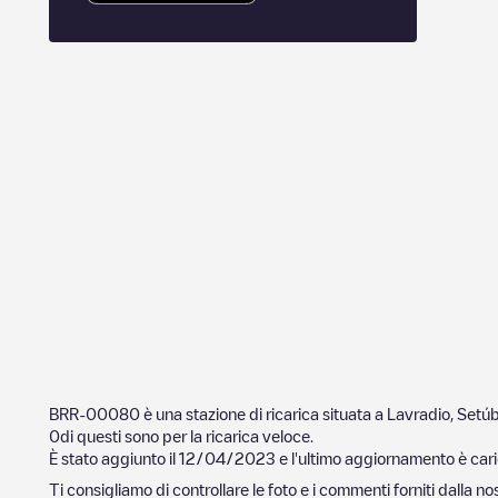
BRR-00080
è una stazione di ricarica situata a
Lavradio
,
Setúb
0
di questi sono per la ricarica veloce.
È stato aggiunto il
12/04/2023
e l'ultimo aggiornamento è cari
Ti consigliamo di controllare le foto e i commenti forniti dalla 