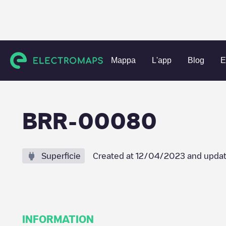
Charging stations
Portogallo
Setúbal
Lavradio
BRR-
Mappa
L'app
Blog
E
BRR-00080
Superficie
Created at
12/04/2023
and updat
INFORMATION