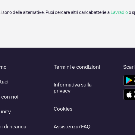
ci sono delle alternative. Puoi cercare altri caricabatterie a
Lavradio
o s
amo
Termini e condizioni
Scar
taci
Informativa sulla
privacy
 con noi
Cookies
nity
i di ricarica
Assistenza/FAQ