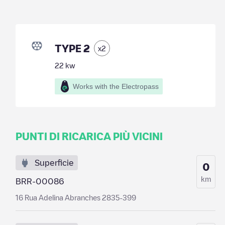
TYPE 2
x
2
22
kw
Works with the Electropass
PUNTI DI RICARICA PIÙ VICINI
Superficie
0
km
BRR-00086
16 Rua Adelina Abranches 2835-399