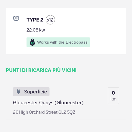
TYPE 2
x
12
22,08
kw
Works with the Electropass
PUNTI DI RICARICA PIÙ VICINI
Superficie
0
km
Gloucester Quays (Gloucester)
26 High Orchard Street GL2 5QZ