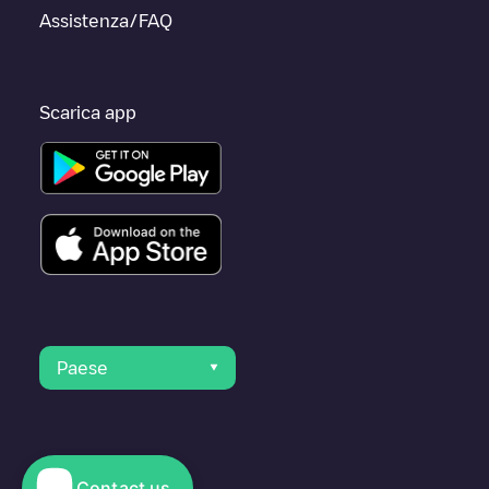
Assistenza/FAQ
Scarica app
Paese
Contact us
© 2023 Electromaps