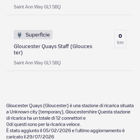
Saint Ann Way GL1 5BQ
Superficie
0
km
Gloucester Quays Staff (Glouces
ter)
Saint Ann Way GL1 5BQ
Gloucester Quays (Gloucester)
è una stazione di ricarica situata
a
Unknown city (temporary)
,
Gloucestershire
Questa stazione
di ricarica ha un totale di
12
connettori e
0
di questi sono per la ricarica veloce.
È stato aggiunto il
05/02/2026
e l'ultimo aggiornamento è
caricato il
29/07/2026