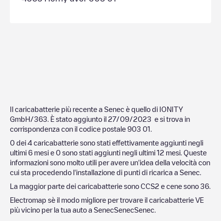
Il caricabatterie più recente a
Senec
è quello di
IONITY
GmbH/363
. È stato aggiunto il
27/09/2023
e si trova in
corrispondenza con il codice postale
903 01
.
0
dei
4
caricabatterie sono stati effettivamente aggiunti negli
ultimi 6 mesi e
0
sono stati aggiunti negli ultimi 12 mesi. Queste
informazioni sono molto utili per avere un'idea della velocità con
cui sta procedendo l'installazione di punti di ricarica a
Senec
.
La maggior parte dei caricabatterie sono
CCS2
e cene sono
36
.
Electromap sè il modo migliore per trovare il caricabatterie VE
più vicino per la tua auto a
Senec
Senec
Senec
.