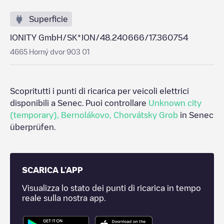
Superficie
IONITY GmbH/SK*ION/48.240666/17.360754
4665 Horný dvor 903 01
Scopritutti i punti di ricarica per veicoli elettrici
disponibili a
Senec
. Puoi controllare
Unknown city
(temporary)
,
Bernolákovo
,
Chorvátsky Grob
in
Senec
überprüfen.
SCARICA L'APP
Visualizza lo stato dei punti di ricarica in tempo
reale sulla nostra app.