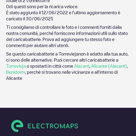
totale di
2
connettori e
0
di questi sono per la ricarica veloce.
È stato aggiunto il
12/06/2022
e l'ultimo aggiornamento è
caricato il
30/06/2025
Ti consigliamo di controllare le foto e i commenti forniti dalla
nostra comunità, perché forniscono informazioni utili sullo stato
del caricabatterie. Prova ad aggiungere tu stesso foto e
commenti per aiutare altri utenti.
Se questo caricabatterie a
Torrevieja
non è adatto alla tua auto,
ci sono delle alternative. Puoi cercare altri caricabatterie a
Torrevieja
o spostarti in città come
Alacant
,
Alicante (Alacant)
,
Benidorm
, perché si trovano nelle vicinanze e all'interno di
Alicante