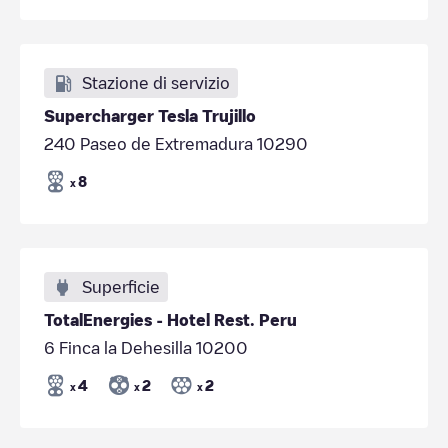
Stazione di servizio
Supercharger Tesla Trujillo
240 Paseo de Extremadura 10290
8
x
Superficie
TotalEnergies - Hotel Rest. Peru
6 Finca la Dehesilla 10200
4
2
2
x
x
x