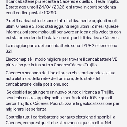
Il caricabatterie più recente a
Cáceres
è quello di
Tesla Trujillo
.
È stato aggiunto il
24/04/2026
e si trova in corrispondenza
con il codice postale
10290
.
2
dei
9
caricabatterie sono stati effettivamente aggiunti negli
ultimi 6 mesi e
3
sono stati aggiunti negli ultimi 12 mesi. Queste
informazioni sono molto utili per avere un'idea della velocità con
cui sta procedendo l'installazione di punti di ricarica a
Cáceres
.
La maggior parte dei caricabatterie sono
TYPE 2
e cene sono
321
.
Electromap sè il modo migliore per trovare il caricabatterie VE
più vicino per la tua auto a
Cáceres
Cáceres
Trujillo
.
Cáceres
a seconda del tipo di presa che corrisponde alla tua
auto elettrica, della rete/del fornitore, dello stato del
caricabatterie, della posizione, ecc.
Se desideri aggiungere un nuovo punto di ricarica a
Trujillo
,
scaricala nostra app disponibile per Android e iOS e quindi
cerca
Trujillo
o
Cáceres
. Puoi utilizzare la geolocalizzazione per
migliorare l'esperienza.
Controlla tutti i caricabatterie per auto elettriche disponibili a
Cáceres
, compresi quelli che si trovano in questa città. Nel