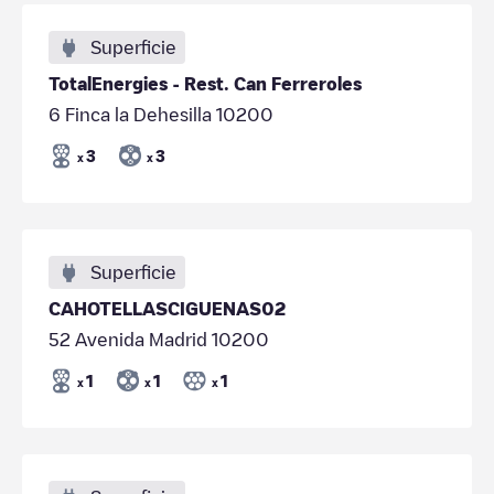
Superficie
TotalEnergies - Rest. Can Ferreroles
6 Finca la Dehesilla 10200
3
3
x
x
Superficie
CAHOTELLASCIGUENAS02
52 Avenida Madrid 10200
1
1
1
x
x
x